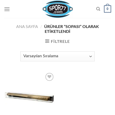
Skip
0
to
content
ANA SAYFA
/
ÜRÜNLER “SOPASI” OLARAK
ETIKETLENDI
FILTRELE
Add to
wishlist