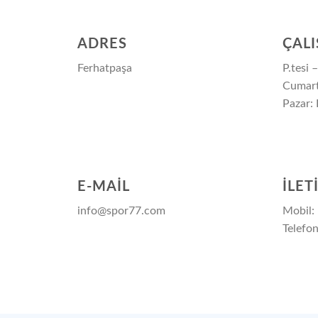
ADRES
ÇALI
Ferhatpaşa
P.tesi
Cumart
Pazar: 
E-MAIL
İLET
info@spor77.com
Mobil
Telefo