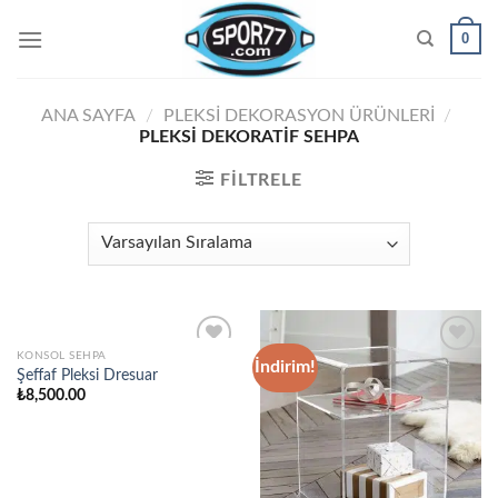
Skip
0
to
content
ANA SAYFA
/
PLEKSI DEKORASYON ÜRÜNLERI
/
PLEKSI DEKORATIF SEHPA
FILTRELE
KONSOL SEHPA
İndirim!
Şeffaf Pleksi Dresuar
₺
8,500.00
Add to
Add to
wishlist
wishlist