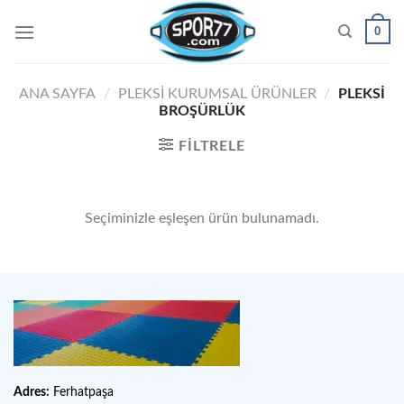
Skip
0
to
content
ANA SAYFA
/
PLEKSI KURUMSAL ÜRÜNLER
/
PLEKSI
BROŞÜRLÜK
FILTRELE
Seçiminizle eşleşen ürün bulunamadı.
Adres:
Ferhatpaşa