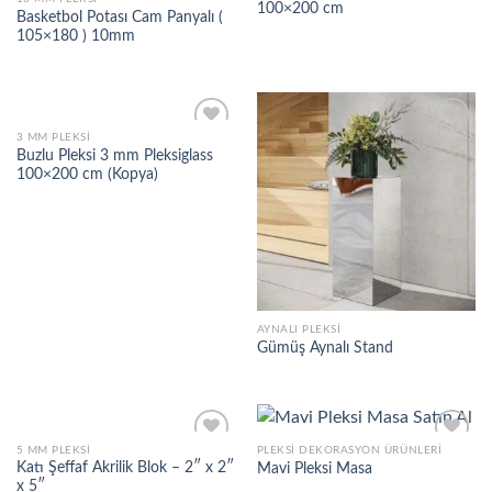
100×200 cm
Basketbol Potası Cam Panyalı (
Add to
Add to
105×180 ) 10mm
wishlist
wishlist
3 MM PLEKSI
Buzlu Pleksi 3 mm Pleksiglass
100×200 cm (Kopya)
Add to
Add to
wishlist
wishlist
AYNALI PLEKSI
Gümüş Aynalı Stand
5 MM PLEKSI
PLEKSI DEKORASYON ÜRÜNLERI
Katı Şeffaf Akrilik Blok – 2″ x 2″
Mavi Pleksi Masa
x 5″