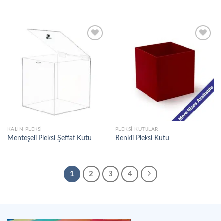
Add to
Add to
wishlist
wishlist
Add to
Add to
wishlist
wishlist
KALIN PLEKSI
PLEKSI KUTULAR
Menteşeli Pleksi Şeffaf Kutu
Renkli Pleksi Kutu
1
2
3
4