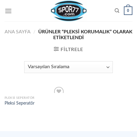
Skip
0
to
content
ANA SAYFA
/
ÜRÜNLER “PLEKSI KORUMALIK” OLARAK
ETIKETLENDI
FILTRELE
PLEKSI SEPERATÖR
Pleksi Seperatör
Add to
wishlist