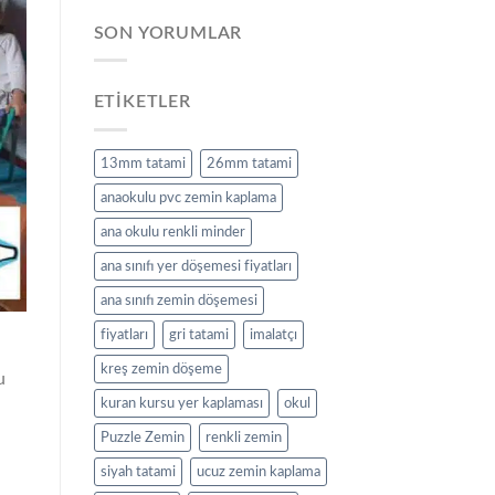
SON YORUMLAR
ETIKETLER
13mm tatami
26mm tatami
anaokulu pvc zemin kaplama
ana okulu renkli minder
ana sınıfı yer döşemesi fiyatları
ana sınıfı zemin döşemesi
fiyatları
gri tatami
imalatçı
kreş zemin döşeme
u
kuran kursu yer kaplaması
okul
Puzzle Zemin
renkli zemin
siyah tatami
ucuz zemin kaplama