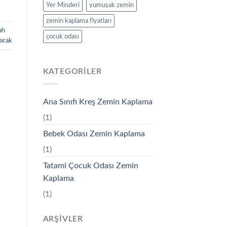
Yer Minderi
yumuşak zemin
zemin kaplama fiyatları
ah
çocuk odası
bırak
KATEGORILER
Ana Sınıfı Kreş Zemin Kaplama
(1)
Bebek Odası Zemin Kaplama
(1)
Tatami Çocuk Odası Zemin
Kaplama
(1)
ARŞIVLER