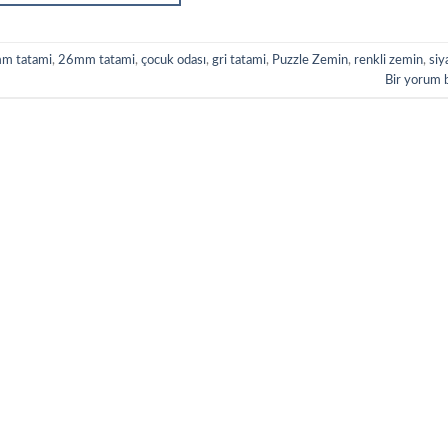
m tatami
,
26mm tatami
,
çocuk odası
,
gri tatami
,
Puzzle Zemin
,
renkli zemin
,
siy
Bir yorum 