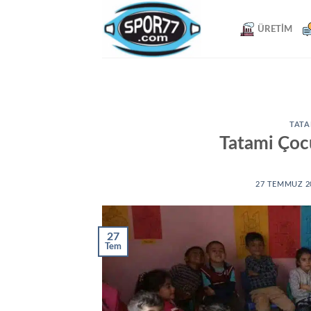
Skip
to
ÜRETIM
content
TATA
Tatami Çoc
27 TEMMUZ 2
27
Tem