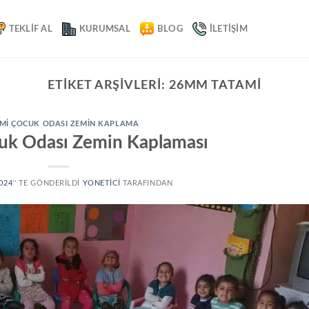
TEKLIF AL
KURUMSAL
BLOG
İLETIŞIM
ETIKET ARŞIVLERI:
26MM TATAMI
MI ÇOCUK ODASI ZEMIN KAPLAMA
uk Odası Zemin Kaplaması
024
’' TE GÖNDERILDI
YONETICI
TARAFINDAN