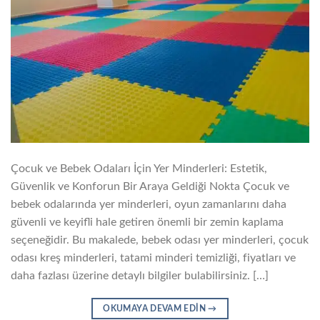
Çocuk ve Bebek Odaları İçin Yer Minderleri: Estetik,
Güvenlik ve Konforun Bir Araya Geldiği Nokta Çocuk ve
bebek odalarında yer minderleri, oyun zamanlarını daha
güvenli ve keyifli hale getiren önemli bir zemin kaplama
seçeneğidir. Bu makalede, bebek odası yer minderleri, çocuk
odası kreş minderleri, tatami minderi temizliği, fiyatları ve
daha fazlası üzerine detaylı bilgiler bulabilirsiniz. […]
OKUMAYA DEVAM EDIN
→