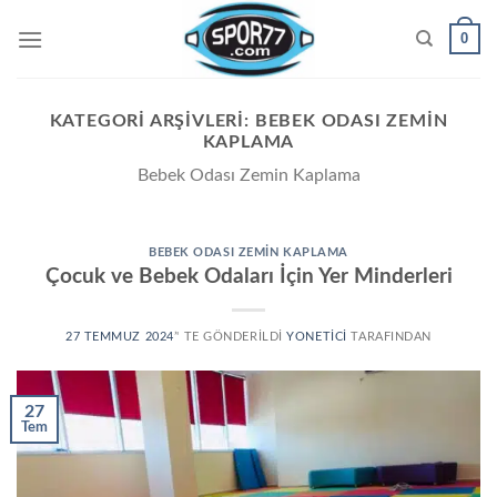
Skip
0
to
content
KATEGORI ARŞIVLERI:
BEBEK ODASI ZEMIN
KAPLAMA
Bebek Odası Zemin Kaplama
BEBEK ODASI ZEMIN KAPLAMA
Çocuk ve Bebek Odaları İçin Yer Minderleri
27 TEMMUZ 2024
’' TE GÖNDERILDI
YONETICI
TARAFINDAN
27
Tem