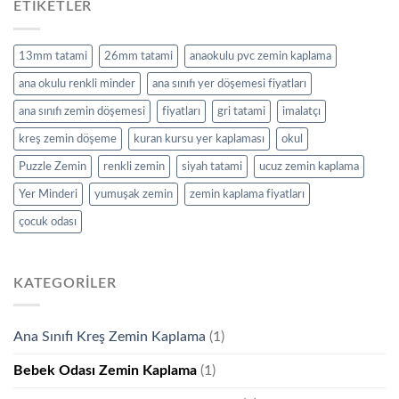
ETIKETLER
13mm tatami
26mm tatami
anaokulu pvc zemin kaplama
ana okulu renkli minder
ana sınıfı yer döşemesi fiyatları
ana sınıfı zemin döşemesi
fiyatları
gri tatami
imalatçı
kreş zemin döşeme
kuran kursu yer kaplaması
okul
Puzzle Zemin
renkli zemin
siyah tatami
ucuz zemin kaplama
Yer Minderi
yumuşak zemin
zemin kaplama fiyatları
çocuk odası
KATEGORILER
Ana Sınıfı Kreş Zemin Kaplama
(1)
Bebek Odası Zemin Kaplama
(1)