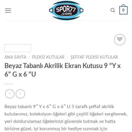
Skip
0
to
content
ANA SAYFA
/
PLEKSI KUTULAR
/
ŞEFFAF PLEKSI KUTULAR
Add to
Beyaz Tabanlı Akrilik Ekran Kutusu 9 “Y x
wishlist
6” G x 6 “U
Beyaz tabanlı 9″ Y x 6″ G x 6″ U 5 taraflı şeffaf akrilik
kutularımız, koleksiyon öğeleri gibi çeşitli öğeleri sergilemek,
yeri doldurulamaz öğelerinizi güvende tutmak ve hatta
birisine güzel, iyi korunmuş bir hediye sunmak için