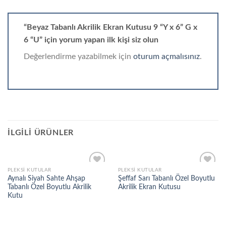
“Beyaz Tabanlı Akrilik Ekran Kutusu 9 “Y x 6” G x
6 “U” için yorum yapan ilk kişi siz olun
Değerlendirme yazabilmek için
oturum açmalısınız
.
İLGILI ÜRÜNLER
PLEKSI KUTULAR
PLEKSI KUTULAR
Aynalı Siyah Sahte Ahşap
Şeffaf Sarı Tabanlı Özel Boyutlu
Tabanlı Özel Boyutlu Akrilik
Akrilik Ekran Kutusu
Add to
Add to
Kutu
wishlist
wishlist