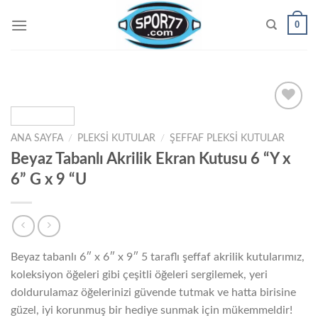
Skip
0
to
content
ANA SAYFA
/
PLEKSI KUTULAR
/
ŞEFFAF PLEKSI KUTULAR
Add to
Beyaz Tabanlı Akrilik Ekran Kutusu 6 “Y x
wishlist
6” G x 9 “U
Beyaz tabanlı 6″ x 6″ x 9″ 5 taraflı şeffaf akrilik kutularımız,
koleksiyon öğeleri gibi çeşitli öğeleri sergilemek, yeri
doldurulamaz öğelerinizi güvende tutmak ve hatta birisine
güzel, iyi korunmuş bir hediye sunmak için mükemmeldir!