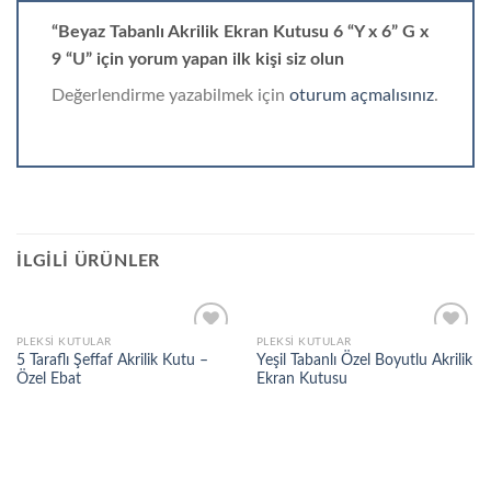
“Beyaz Tabanlı Akrilik Ekran Kutusu 6 “Y x 6” G x
9 “U” için yorum yapan ilk kişi siz olun
Değerlendirme yazabilmek için
oturum açmalısınız
.
İLGILI ÜRÜNLER
PLEKSI KUTULAR
PLEKSI KUTULAR
5 Taraflı Şeffaf Akrilik Kutu –
Yeşil Tabanlı Özel Boyutlu Akrilik
Özel Ebat
Ekran Kutusu
Add to
Add to
wishlist
wishlist