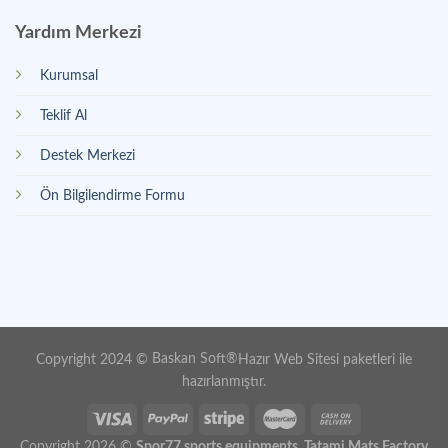
Yardım Merkezi
Kurumsal
Teklif Al
Destek Merkezi
Ön Bilgilendirme Formu
Copyright 2024 ©
Baskan Soft
®
Hazır Web Sitesi paketleri
ile
hazırlanmıştır.
Copyright 2026 ©
Spor77 sports equipments. Tatami Mats Factory