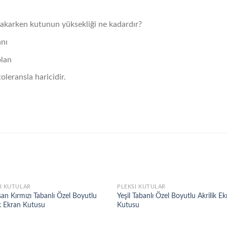
bakarken kutunun yüksekliği ne kadardır?
anı
olan
oleransla haricidir.
I KUTULAR
PLEKSI KUTULAR
san Kırmızı Tabanlı Özel Boyutlu
Yeşil Tabanlı Özel Boyutlu Akrilik E
ik Ekran Kutusu
Kutusu
Add to
Add
wishlist
wish