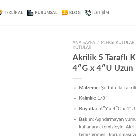
TEKLIF AL
KURUMSAL
BLOG
İLETIŞIM
ANA SAYFA
/
PLEKSI KUTULAR
KUTULAR
Akrilik 5 Taraflı 
4″G x 4″U Uzun
Add to
wishlist
Malzeme:
Şeffaf cilalı akril
Kalınlık:
1/8″
Boyutlar:
6″Y x 4″G x 4″U
Bakım:
Aşındırmayan yumu
kullanarak temizleyin. Akril
temizlenmesi, korunması v