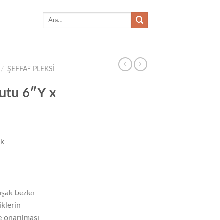
Ara:
/
ŞEFFAF PLEKSI
Kutu 6″Y x
ik
şak bezler
iklerin
e onarılması