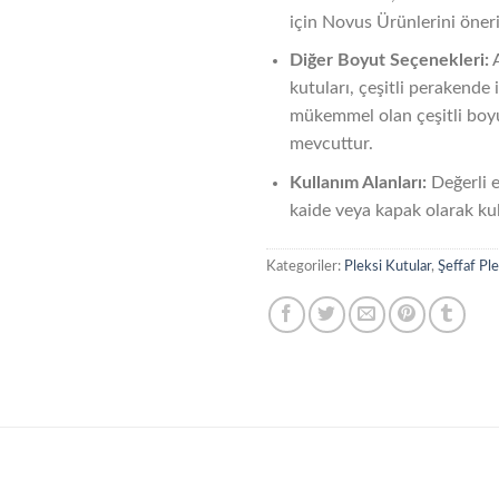
için
Novus Ürünlerini
öneri
Diğer Boyut Seçenekleri:
A
kutuları, çeşitli perakende i
mükemmel olan çeşitli boy
mevcuttur.
Kullanım Alanları:
Değerli e
kaide veya kapak olarak ku
Kategoriler:
Pleksi Kutular
,
Şeffaf Pl