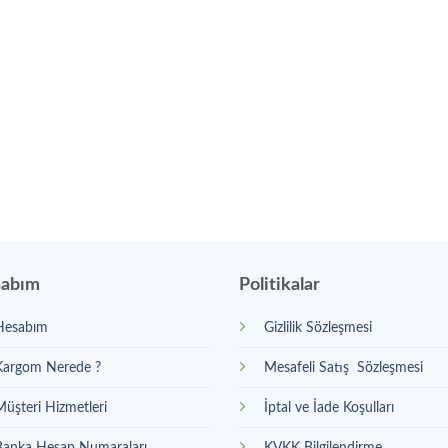
abım
Politikalar
Hesabım
Gizlilik Sözleşmesi
Kargom Nerede ?
Mesafeli Satış Sözleşmesi
Müşteri Hizmetleri
İptal ve İade Koşulları
Banka Hesap Numaraları
KVKK Bilgilendirme