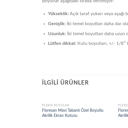
Boyutlar aşağıdaki sırada verilmiştir:
Yükseklik:
Açık taraf yukarı veya aşağı 
Genişlik:
İki temel boyuttan daha dar ol
Uzunluk:
İki temel boyuttan daha uzun 
Lütfen dikkat:
Kutu boyutları, +/- 1/8″ t
İLGILI ÜRÜNLER
PLEKSI KUTULAR
PLEKS
Floresan Mavi Tabanlı Özel Boyutlu
Flore
Akrilik Ekran Kutusu
Akril
Add to
wishlist