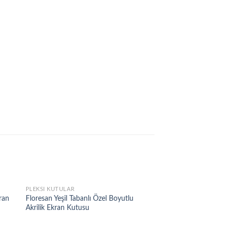
PLEKSI KUTULAR
kran
Floresan Yeşil Tabanlı Özel Boyutlu
Akrilik Ekran Kutusu
 to
Add to
list
wishlist