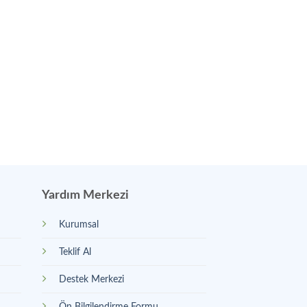
PLEKSI KUTULAR
Hasp Lock Menteşeli 
Akrilik Kutu – Özel B
Yardım Merkezi
Kurumsal
Teklif Al
Destek Merkezi
Ön Bilgilendirme Formu