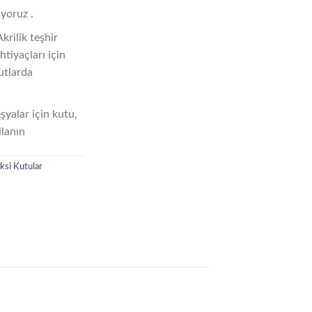
yoruz .
krilik teşhir
htiyaçları için
utlarda
şyalar için kutu,
llanın
eksi Kutular