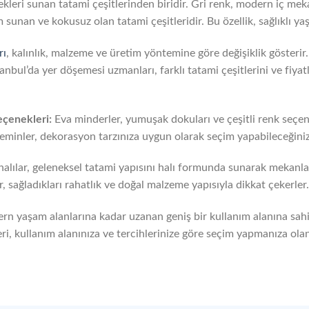
ekleri sunan tatami çeşitlerinden biridir. Gri renk, modern iç mek
 sunan ve kokusuz olan tatami çeşitleridir. Bu özellik, sağlıklı ya
rı
, kalınlık, malzeme ve üretim yöntemine göre değişiklik gösterir
anbul’da yer döşemesi uzmanları, farklı tatami çeşitlerini ve fiyat
çenekleri:
Eva minderler, yumuşak dokuları ve çeşitli renk seçen
 zeminler, dekorasyon tarzınıza uygun olarak seçim yapabileceğiniz
alılar, geleneksel tatami yapısını halı formunda sunarak mekanla
, sağladıkları rahatlık ve doğal malzeme yapısıyla dikkat çekerler.
n yaşam alanlarına kadar uzanan geniş bir kullanım alanına sahi
tleri, kullanım alanınıza ve tercihlerinize göre seçim yapmanıza olan